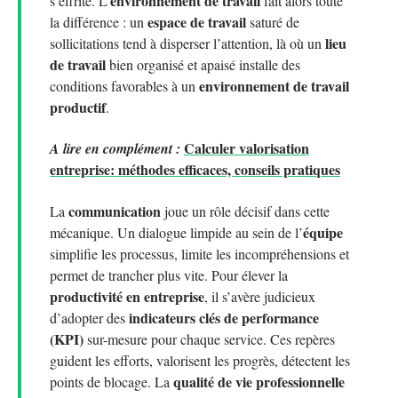
environnement de travail
s’effrite. L’
fait alors toute
espace de travail
la différence : un
saturé de
lieu
sollicitations tend à disperser l’attention, là où un
de travail
bien organisé et apaisé installe des
environnement de travail
conditions favorables à un
productif
.
Calculer valorisation
A lire en complément :
entreprise: méthodes efficaces, conseils pratiques
communication
La
joue un rôle décisif dans cette
équipe
mécanique. Un dialogue limpide au sein de l’
simplifie les processus, limite les incompréhensions et
permet de trancher plus vite. Pour élever la
productivité en entreprise
, il s’avère judicieux
indicateurs clés de performance
d’adopter des
(KPI)
sur-mesure pour chaque service. Ces repères
guident les efforts, valorisent les progrès, détectent les
qualité de vie professionnelle
points de blocage. La